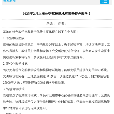
驾校新闻
2025年2月上海公交驾校基地有哪些特色教学？
来源： 作者：
基地的特色教学点和教学优势主要体现在以下几个方面：
1. 专业教练团队
驾校的教练员队伍稳定，平均教龄20年以上，教学经验丰富，培训方法严谨，工
作作风踏实。教练员们继承和发扬了
公交驾校
的优良传统，多年来未发生索要小
费或变相索取等行为，多次受到上级部门和广大学员的好评。
2. 现代化教学设施
驾校拥有现代化的教学设施和模拟考试场地，能够为学员提供良好的学习环境。
其训练场地完备，土地总面积达500多亩，训练道长达42.34公里，侧方移位场地
25000平方米，可同时容纳300多辆各类机动车。
3. 智慧驾培模式
驾校试点了智慧驾培模式，学员可以在市中心的模拟驾驶舱内进行练车，无需长
途奔波。这种模式不仅方便学员利用碎片化时间练车，还能在全真模拟训练场景
中针对薄弱环节进行无限次练习。